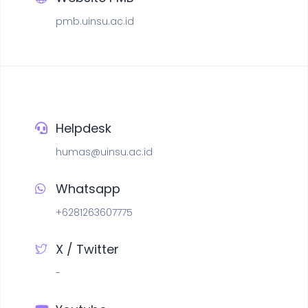
pmb.uinsu.ac.id
Helpdesk
humas@uinsu.ac.id
Whatsapp
+6281263607775
X / Twitter
-