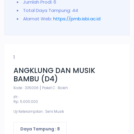
Jumlah Prodi: 6
Total Daya Tampung: 44
Alamat Web:
https://pmb.isbi.ac.id
1
ANGKLUNG DAN MUSIK
BAMBU (D4)
Kode : 335006
Paket C : Boleh
IPI :
Rp. 5.000.000
Uji Keterampilan : Seni Musik
Daya Tampung : 8