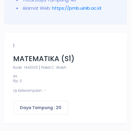
Alamat Web:
https://pmb.uinib.ac.id
1
MATEMATIKA (S1)
Kode : 1440001
Paket C : Boleh
IPI :
Rp. 0
Uji Keterampilan : -
Daya Tampung : 20