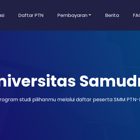
si
Daftar PTN
Pembayaran
Berita
FA
niversitas Samud
ogram studi pilihanmu melalui daftar peserta SMM PTN