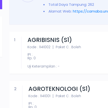
Total Daya Tampung: 262
Alamat Web:
https://camaba.un
AGRIBISNIS (S1)
1
Kode : 1141002
Paket C : Boleh
IPI :
Rp. 0
Uji Keterampilan : -
AGROTEKNOLOGI (S1)
2
Kode : 1141001
Paket C : Boleh
IPI :
Rp. 0