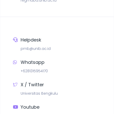
regmaba.unib.ac.id
Helpdesk
pmb@unib.ac.id
Whatsapp
+6281315954170
X / Twitter
Universitas Bengkulu
Youtube