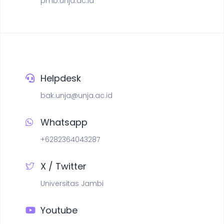
pmb.unja.ac.id
Helpdesk
bak.unja@unja.ac.id
Whatsapp
+6282364043287
X / Twitter
Universitas Jambi
Youtube