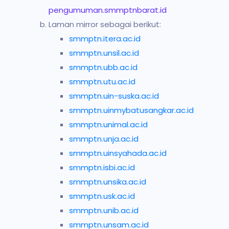
pengumuman.smmptnbarat.id
Laman mirror sebagai berikut:
smmptn.itera.ac.id
smmptn.unsil.ac.id
smmptn.ubb.ac.id
smmptn.utu.ac.id
smmptn.uin-suska.ac.id
smmptn.uinmybatusangkar.ac.id
smmptn.unimal.ac.id
smmptn.unja.ac.id
smmptn.uinsyahada.ac.id
smmptn.isbi.ac.id
smmptn.unsika.ac.id
smmptn.usk.ac.id
smmptn.unib.ac.id
smmptn.unsam.ac.id