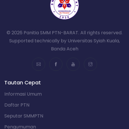
© 2026 Panitia SMM PTN-BARAT. All rights reserved.
Supported technically by Universitas Syiah Kuala,
Banda Aceh
Tautan Cepat
Informasi Umum
Daftar PTN
Seputar SMMPTN
Pengumuman