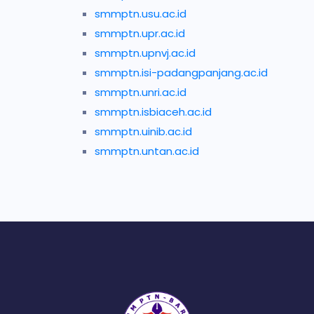
smmptn.usu.ac.id
smmptn.upr.ac.id
smmptn.upnvj.ac.id
smmptn.isi-padangpanjang.ac.id
smmptn.unri.ac.id
smmptn.isbiaceh.ac.id
smmptn.uinib.ac.id
smmptn.untan.ac.id