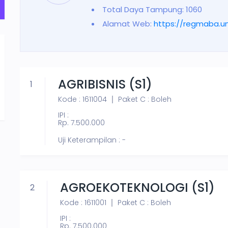
Total Daya Tampung: 1060
Alamat Web:
https://regmaba.un
AGRIBISNIS (S1)
1
Kode : 1611004
Paket C : Boleh
IPI :
Rp. 7.500.000
Uji Keterampilan : -
AGROEKOTEKNOLOGI (S1)
2
Kode : 1611001
Paket C : Boleh
IPI :
Rp. 7.500.000