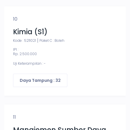
10
Kimia (S1)
Kode : 5211021
Paket C : Boleh
IPI :
Rp. 2.500.000
Uji Keterampilan : -
Daya Tampung : 32
11
Manajemen Sumber Daya