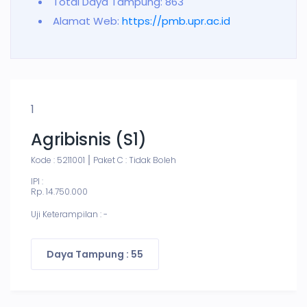
Total Daya Tampung: 863
Alamat Web:
https://pmb.upr.ac.id
1
Agribisnis (S1)
Kode : 5211001
Paket C : Tidak Boleh
IPI :
Rp. 14.750.000
Uji Keterampilan : -
Daya Tampung : 55