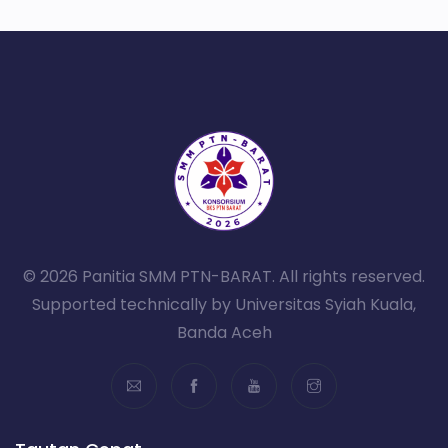
© 2026 Panitia SMM PTN-BARAT. All rights reserved.
Supported technically by Universitas Syiah Kuala,
Banda Aceh