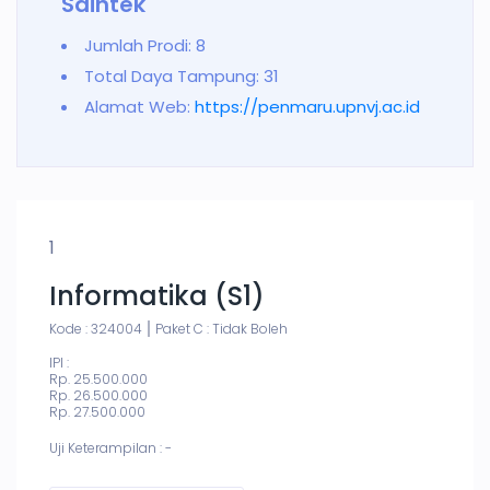
Saintek
Jumlah Prodi: 8
Total Daya Tampung: 31
Alamat Web:
https://penmaru.upnvj.ac.id
1
Informatika (S1)
Kode : 324004
Paket C : Tidak Boleh
IPI :
Rp. 25.500.000
Rp. 26.500.000
Rp. 27.500.000
Uji Keterampilan : -