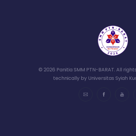
© 2026 Panitia SMM PTN-BARAT. All right
technically by Universitas Syiah K