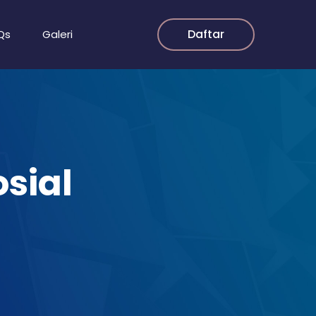
Daftar
Qs
Galeri
sial