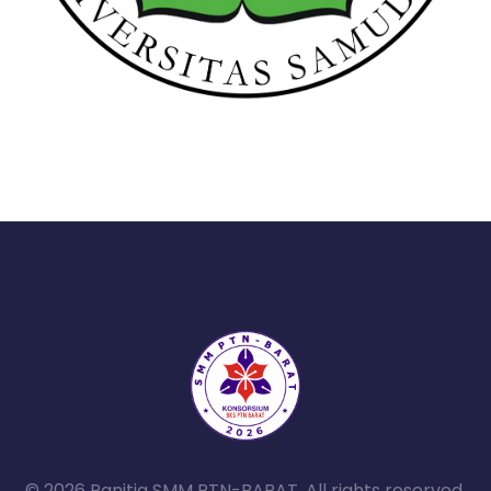
© 2026 Panitia SMM PTN-BARAT. All rights reserved.