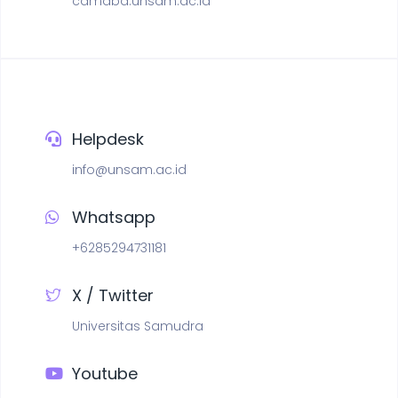
camaba.unsam.ac.id
Helpdesk
info@unsam.ac.id
Whatsapp
+6285294731181
X / Twitter
Universitas Samudra
Youtube