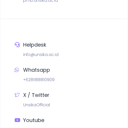
pmb.unsika.ac.id
Helpdesk
info@unsika.ac.id
Whatsapp
+6281188810909
X / Twitter
UnsikaOfficial
Youtube