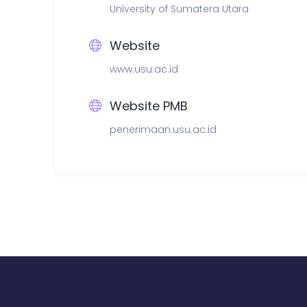
University of Sumatera Utara
Website
www.usu.ac.id
Website PMB
penerimaan.usu.ac.id