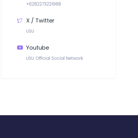
+6282273221988
X / Twitter
USU
Youtube
USU Official Social Network