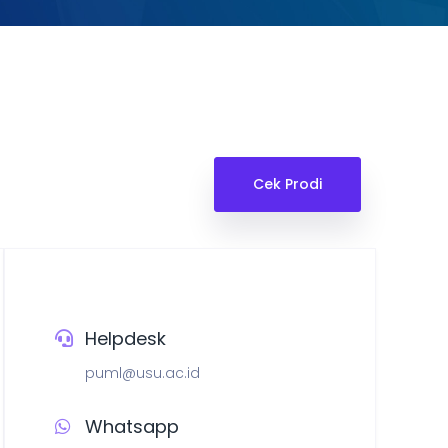
Cek Prodi
Helpdesk
puml@usu.ac.id
Whatsapp