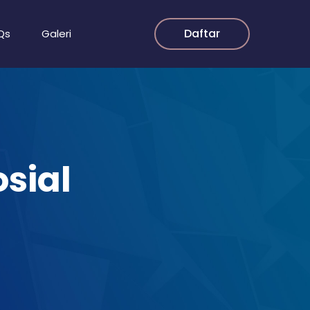
Daftar
Qs
Galeri
sial