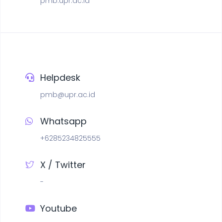
pmb.upr.ac.id
Helpdesk
pmb@upr.ac.id
Whatsapp
+6285234825555
X / Twitter
-
Youtube