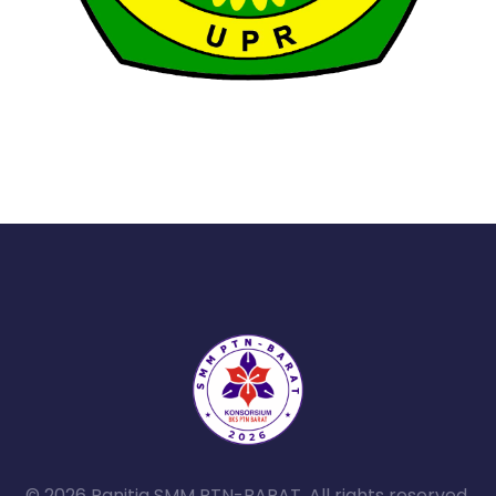
© 2026 Panitia SMM PTN-BARAT. All rights reserved.