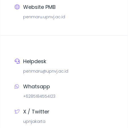
Website PMB
penmaru.upnvj.ac.id
Helpdesk
penmaru@upnvj.ac.id
Whatsapp
+6285184554123
X / Twitter
upnjakarta