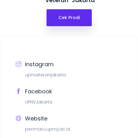
"Veteran" Jakarta
Cek Prodi
Instagram
upnveteranjakarta
Facebook
UPNVJakarta
Website
penmaru.upnvj.ac.id