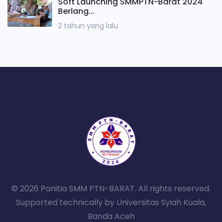
Soft Launching SMMPTN-Barat 2024
Berlang...
2 tahun yang lalu
© 2026 Panitia SMM PTN-BARAT. All rights reserved.
Supported technically by Universitas Syiah Kuala,
Banda Aceh