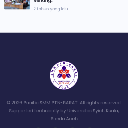
Berlang...
2 tahun yang lalu
© 2026 Panitia SMM PTN-BARAT. All rights reserved.
Supported technically by Universitas Syiah Kuala,
Banda Aceh